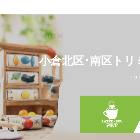
小倉北区･南区トリ
トリ