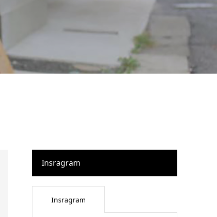
Insragram
Insragram