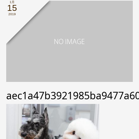
1月
15
2019
aec1a47b3921985ba9477a6