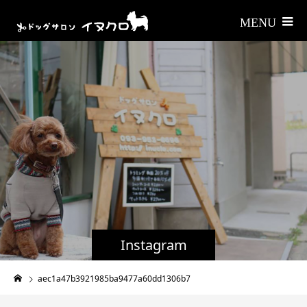
Instagram
aec1a47b3921985ba9477a60dd1306b7