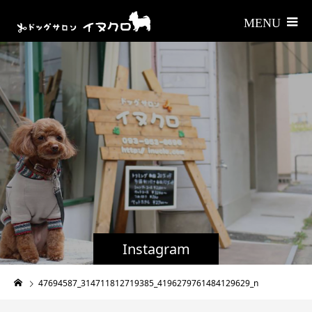
Instagram
47694587_314711812719385_4196279761484129629_n